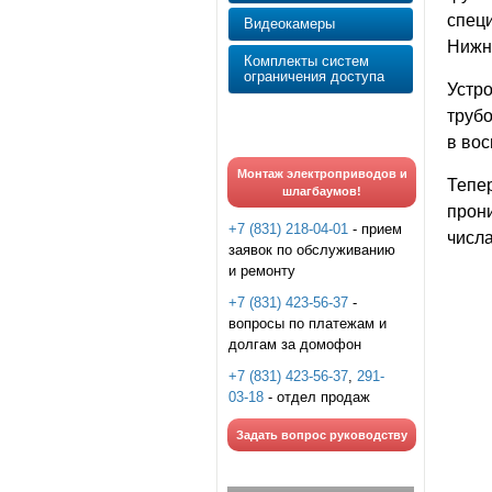
спец
Видеокамеры
Нижни
Комплекты систем
ограничения доступа
Устр
труб
в вос
Монтаж электроприводов и
Тепе
шлагбаумов!
прон
+7 (831) 218-04-01
- прием
числ
заявок по обслуживанию
и ремонту
+7 (831) 423-56-37
-
вопросы по платежам и
долгам за домофон
+7 (831) 423-56-37
,
291-
03-18
- отдел продаж
Задать вопрос руководству