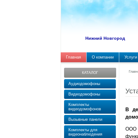
Нижний Новгород
Главная
О компании
Услуги
Главн
КАТАЛОГ
Аудиодомофоны
Уст
Видеодомофоны
Комплекты
видеодомофонов
В де
дом
Вызывные панели
ООО 
Комплекты для
видеонаблюдения
функ