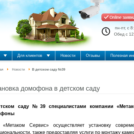
пн-пт, с 8
Обед с 12
metako
Для клиентов
Новости
Отзывы
Полезная и
ая
Новости
В детском саду №39
ановка домофона в детском саду
тском саду №39 специалистами компании «Метак
офоны
«Метаком Сервис» осуществляет установку соврем
циональности, также предоставляя услуги по монтажу кам