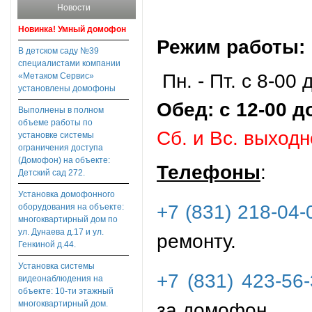
Новости
Новинка! Умный домофон
Режим работы:
В детском саду №39
специалистами компании
Пн. - Пт. с 8-00 
«Метаком Сервис»
установлены домофоны
Обед: с 12-00 д
Выполнены в полном
объеме работы по
Сб. и Вс. выход
установке системы
ограничения доступа
(Домофон) на объекте:
Телефоны
:
Детский сад 272.
Установка домофонного
+7 (831) 218-04-
оборудования на объекте:
многоквартирный дом по
ул. Дунаева д.17 и ул.
ремонту.
Генкиной д.44.
Установка системы
+7 (831) 423-56
видеонаблюдения на
объекте: 10-ти этажный
за домофон
многоквартирный дом.