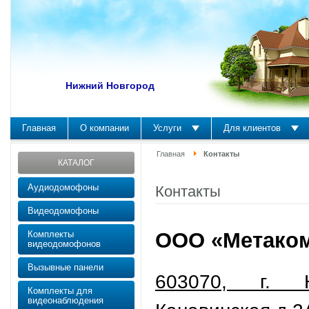
Нижний Новгород
Главная
О компании
Услуги
Для клиентов
Главная
Контакты
КАТАЛОГ
Аудиодомофоны
Контакты
Видеодомофоны
ООО «Мета
Комплекты
видеодомофонов
Вызывные панели
603070, г. Н
Комплекты для
видеонаблюдения