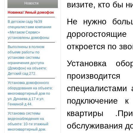
визите, кто бы н
Новости
Новинка! Умный домофон
Не нужно боль
В детском саду №39
специалистами компании
дорогостоящие
«Метаком Сервис»
установлены домофоны
откроется по зво
Выполнены в полном
объеме работы по
установке системы
Установка обо
ограничения доступа
(Домофон) на объекте:
производитс
Детский сад 272.
Установка домофонного
специалистами 
оборудования на объекте:
многоквартирный дом по
подключение к
ул. Дунаева д.17 и ул.
Генкиной д.44.
квартиры .Пр
Установка системы
видеонаблюдения на
обслуживания д
объекте: 10-ти этажный
многоквартирный дом.