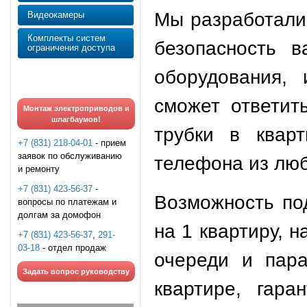
Мы разработали 
Видеокамеры
Комплекты систем
безопасность 
ограничения доступа
оборудования, 
сможет ответит
Монтаж электроприводов и
шлагбаумов!
трубки в квар
+7 (831) 218-04-01
- прием
заявок по обслуживанию
телефона из люб
и ремонту
+7 (831) 423-56-37
-
Возможность по
вопросы по платежам и
долгам за домофон
на 1 квартиру, 
+7 (831) 423-56-37
,
291-
03-18
- отдел продаж
очереди и пар
Задать вопрос руководству
квартире, гара