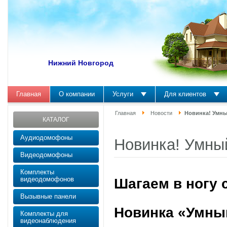
Нижний Новгород
Главная
О компании
Услуги
Для клиентов
Главная
Новости
Новинка! Умн
КАТАЛОГ
Аудиодомофоны
Новинка! Умны
Видеодомофоны
Комплекты
видеодомофонов
Шагаем в ногу 
Вызывные панели
Новинка «Умны
Комплекты для
видеонаблюдения