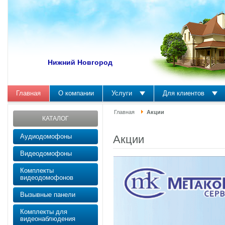
Нижний Новгород
Главная
О компании
Услуги
Для клиентов
Главная
Акции
КАТАЛОГ
Аудиодомофоны
Акции
Видеодомофоны
Комплекты
видеодомофонов
Вызывные панели
Комплекты для
видеонаблюдения