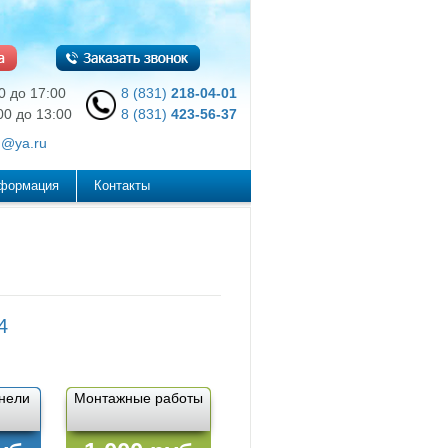
00 до 17:00
8 (831)
218-04-01
00 до 13:00
8 (831)
423-56-37
@ya.ru
нформация
Контакты
4
нели
Монтажные работы