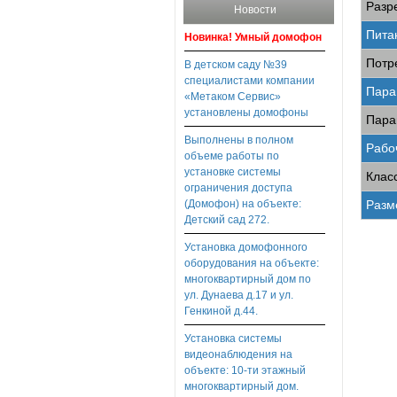
Разр
Новости
Пита
Новинка! Умный домофон
Потр
В детском саду №39
специалистами компании
Пара
«Метаком Сервис»
установлены домофоны
Пара
Выполнены в полном
Рабо
объеме работы по
установке системы
Клас
ограничения доступа
Разм
(Домофон) на объекте:
Детский сад 272.
Установка домофонного
оборудования на объекте:
многоквартирный дом по
ул. Дунаева д.17 и ул.
Генкиной д.44.
Установка системы
видеонаблюдения на
объекте: 10-ти этажный
многоквартирный дом.