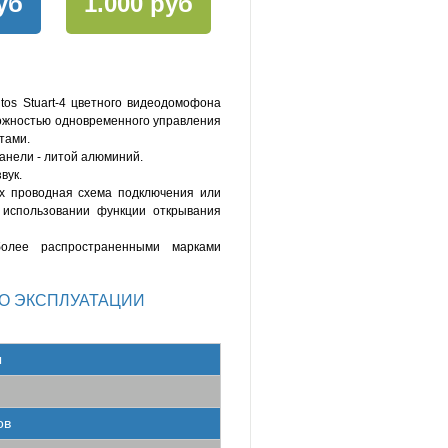
уб
1.000 руб
tos Stuart-4 цветного видеодомофона
можностью одновременного управления
тами.
анели - литой алюминий.
вук.
х проводная схема подключения или
 использовании функции открывания
олее распространенными марками
О ЭКСПЛУАТАЦИИ
ы
ов