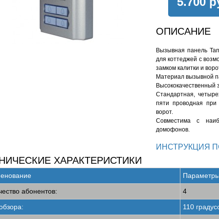
5.700 р
ОПИСАНИЕ
Вызывная панель Tan
для коттеджей с воз
замком калитки и воро
Материал вызывной п
Высококачественный з
Стандартная, четыре
пяти проводная при
ворот.
Совместима с наиб
домофонов.
ИНСТРУКЦИЯ П
НИЧЕСКИЕ ХАРАКТЕРИСТИКИ
енование
Параметр
чество абонентов:
4
обзора:
110 градус