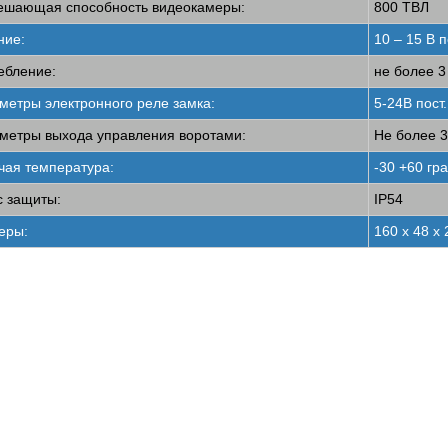
ешающая способность видеокамеры:
800 ТВЛ
ние:
10 – 15 В п
ебление:
не более 3
метры электронного реле замка:
5-24В пост.
метры выхода управления воротами:
Не более 3
чая температура:
-30 +60 гра
с защиты:
IP54
еры:
160 х 48 х